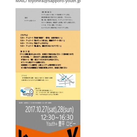
MAIL/ toyohira@sapporo-youth.jp