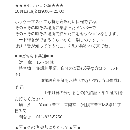
★★★セッション編★★★
10月13日(金)19:00～21:00
ホッケーマスクでも持ち込みたい日程ですね。
その日その時その場所に集まったメンバーで
その日その時その場所で決めた曲をセッションをします。
コード弾きができるくらいから、楽しめますよ～
ぜひ「皆が知ってそうな曲」を思い浮かべて来てね。
■□■どちらも共通■□■
・対 象 15～34歳
・持ち物 施設利用証、自分の楽器(必要な方はシールド
も)
※施設利用証をお持ちでない方は当日作成し
ます。
生年月日の分かるもの(免許証・学生証等)を
お持ちください。
・場 所 Youth+豊平 音楽室 (札幌市豊平区8条11丁
目3-5)
・問合せ 011-823-5256
▲▽▲その他 参加にあたって▲▽▲