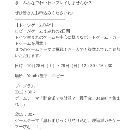
き、みんなでわいわいプレイしませんか？
ぜひ皆さんお申込みくださいね♪
————————————-
【ドイツゲームDAY】
ロビーがゲームまみれの2日間！
ドイツ生まれのゲームを中心に様々なボードゲーム・カー
ドゲームを用意！
３つのゲームテーマに挑戦！お一人でも複数名でもご参加
いただけます♪
日時：10月28日（土）・29日（日）12：30～16：30
場所：Youth+豊平 ロビー
プログラム：
①12：30～
ゲームテーマ「貯金派？散財派？一攫千金、お金好き集ま
れ！」
②13：30～
ゲームテーマ「思わずじっくり黙り込む。理論派ガチゲー
マー求む！！」