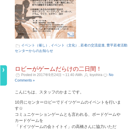
イベント（催し）
,
イベント（文化）
,
若者の交流促進
,
豊平若者活動
センターからのお知らせ
ロビーがゲームだらけの二日間！
Posted in 2017年9月24日 ¬ 11:40 AMh.
toyohira
No
Comments »
こんにちは、スタッフのかまこです。
10月にセンターロビーでドイツゲームのイベントを行いま
す☆
コミュニケーションゲームとも言われる、ボードゲームや
カードゲームを
「ドイツゲームの会トイトイ」の高橋さんに協力いただ