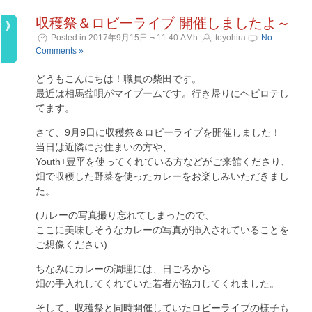
収穫祭＆ロビーライブ 開催しましたよ～
Posted in 2017年9月15日 ¬ 11:40 AMh.
toyohira
No
Comments »
どうもこんにちは！職員の柴田です。
最近は相馬盆唄がマイブームです。行き帰りにヘビロテし
てます。
さて、9月9日に収穫祭＆ロビーライブを開催しました！
当日は近隣にお住まいの方や、
Youth+豊平を使ってくれている方などがご来館くださり、
畑で収穫した野菜を使ったカレーをお楽しみいただきまし
た。
(カレーの写真撮り忘れてしまったので、
ここに美味しそうなカレーの写真が挿入されていることを
ご想像ください)
ちなみにカレーの調理には、日ごろから
畑の手入れしてくれていた若者が協力してくれました。
そして、収穫祭と同時開催していたロビーライブの様子も