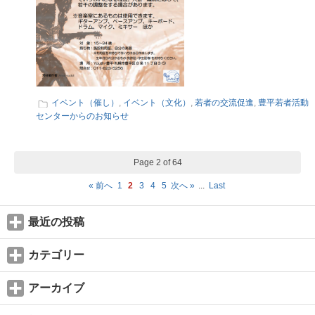
イベント（催し）
,
イベント（文化）
,
若者の交流促進
,
豊平若者活動
センターからのお知らせ
Page 2 of 64
« 前へ
1
2
3
4
5
次へ »
...
Last
最近の投稿
カテゴリー
アーカイブ