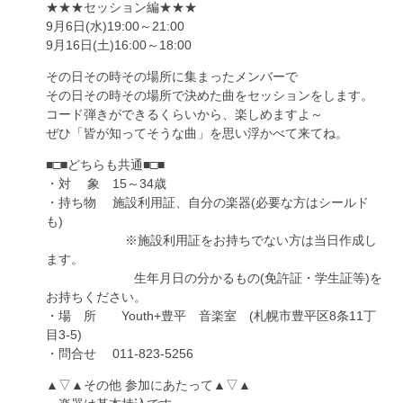
★★★セッション編★★★
9月6日(水)19:00～21:00
9月16日(土)16:00～18:00
その日その時その場所に集まったメンバーで
その日その時その場所で決めた曲をセッションをします。
コード弾きができるくらいから、楽しめますよ～
ぜひ「皆が知ってそうな曲」を思い浮かべて来てね。
■□■どちらも共通■□■
・対 象 15～34歳
・持ち物 施設利用証、自分の楽器(必要な方はシールド
も)
※施設利用証をお持ちでない方は当日作成し
ます。
生年月日の分かるもの(免許証・学生証等)を
お持ちください。
・場 所 Youth+豊平 音楽室 (札幌市豊平区8条11丁
目3-5)
・問合せ 011-823-5256
▲▽▲その他 参加にあたって▲▽▲