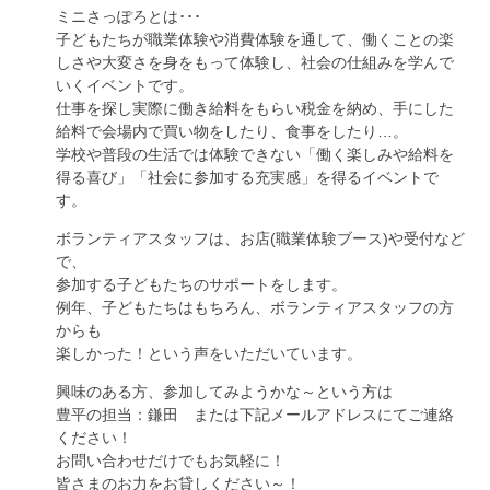
ミニさっぽろとは･･･
子どもたちが職業体験や消費体験を通して、働くことの楽
しさや大変さを身をもって体験し、社会の仕組みを学んで
いくイベントです。
仕事を探し実際に働き給料をもらい税金を納め、手にした
給料で会場内で買い物をしたり、食事をしたり…。
学校や普段の生活では体験できない「働く楽しみや給料を
得る喜び」「社会に参加する充実感」を得るイベントで
す。
ボランティアスタッフは、お店(職業体験ブース)や受付など
で、
参加する子どもたちのサポートをします。
例年、子どもたちはもちろん、ボランティアスタッフの方
からも
楽しかった！という声をいただいています。
興味のある方、参加してみようかな～という方は
豊平の担当：鎌田 または下記メールアドレスにてご連絡
ください！
お問い合わせだけでもお気軽に！
皆さまのお力をお貸しください～！