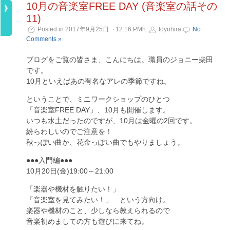
10月の音楽室FREE DAY (音楽室の話その
11)
Posted in 2017年9月25日 ¬ 12:16 PMh.
toyohira
No
Comments »
ブログをご覧の皆さま、こんにちは。職員のジョニー柴田
です。
10月といえばあの有名なアレの季節ですね。
ということで、ミニワークショップのひとつ
「音楽室FREE DAY」、10月も開催します。
いつも水土だったのですが、10月は金曜の2回です。
紛らわしいのでご注意を！
秋っぽい曲か、花金っぽい曲でもやりましょう。
●●●入門編●●●
10月20日(金)19:00～21:00
「楽器や機材を触りたい！」
「音楽室を見てみたい！」 という方向け。
楽器や機材のこと、少しなら教えられるので
音楽初めましての方も遊びに来てね。