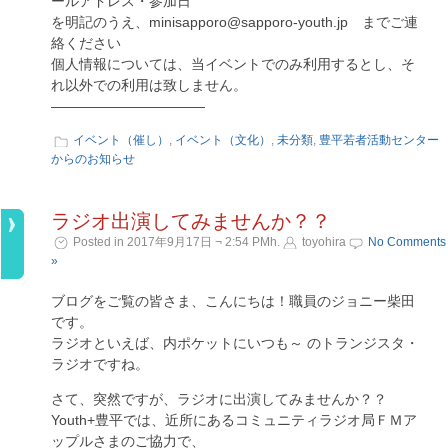
ールアドレス・参加日
を明記のうえ、minisapporo@sapporo-youth.jp までご連
絡ください
個人情報については、当イベントでのみ利用するとし、そ
れ以外での利用は致しません。
———————————
イベント（催し）
,
イベント（文化）
,
未分類
,
豊平若者活動センター
からのお知らせ
ラジオ出演してみませんか？？
Posted in 2017年9月17日 ¬ 2:54 PMh.
toyohira
No Comments
»
ブログをご覧の皆さま、こんにちは！職員のジョニー柴田
です。
ラジオといえば、内ポケットにいつも～ のトランジスタ・
ラジオですね。
さて、突然ですが、ラジオに出演してみませんか？？
Youth+豊平では、近所にあるコミュニティラジオ局ＦＭア
ップルさまのご協力で、